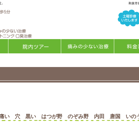
院」
和泉市
院内ツアー
痛みの少ない治療
料金表
痛い 穴 黒い はつが野 のぞみ野 内田 唐国 いの