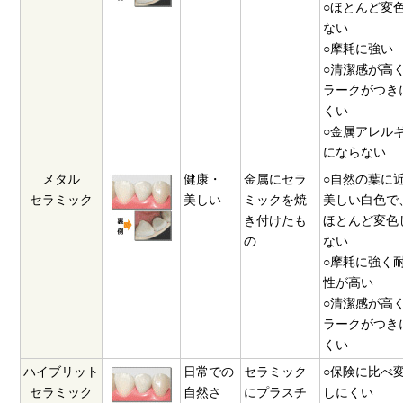
○ほとんど変
ない
○摩耗に強い
○清潔感が高
ラークがつき
くい
○金属アレル
にならない
メタル
健康・
金属にセラ
○自然の葉に
セラミック
美しい
ミックを焼
美しい白色で
き付けたも
ほとんど変色
の
ない
○摩耗に強く
性が高い
○清潔感が高
ラークがつき
くい
ハイブリット
日常での
セラミック
○保険に比べ
セラミック
自然さ
にプラスチ
しにくい