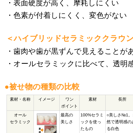
・表面硬度が高く、摩耗しにくい
・色素が付着しにくく、変色がない
＜ハイブリッドセラミッククラウ
・歯肉や歯が黒ずんで見えることが
・オールセラミックに比べて、透明
●被せ物の種類の比較
素材・名称
イメージ
ワン
素材
長所
ポイント
オール
最高の
100%セラミ
○美しさ№1。
セラミック
美しさ
ックを使っ
然で透明感の
たもの
る白色