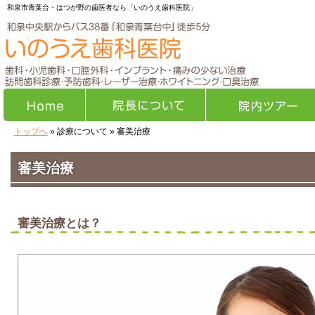
和泉市青葉台・はつが野の歯医者なら「いのうえ歯科医院」
トップへ
» 診療について » 審美治療
Home
院長について
院内ツアー
審美治療
審美治療とは？