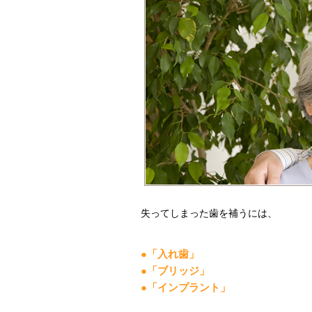
失ってしまった歯を補うには、
●「入れ歯」
●「ブリッジ」
●「インプラント」