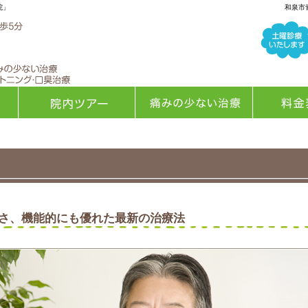
院」
和泉市
院内ツアー
痛みの少ない治療
料金表
さ、機能的にも優れた最新の治療法