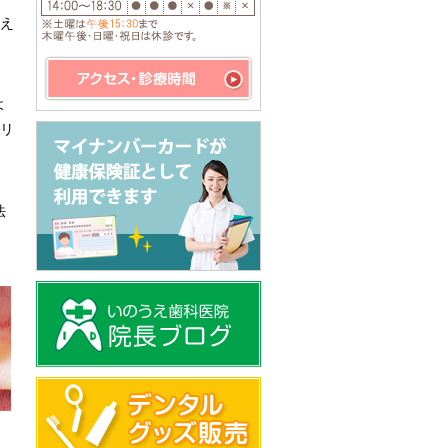
与え
よ
リ
法