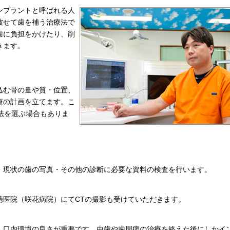
ンプラントと呼ばれる人
被せて歯を補う治療法で
歯に負担をかけたり、削
きます。
込む骨の量や質・位置、
療の計画を立てます。こ
法を選ぶ場合もありま
・現状の歯の写真・その他の診断に必要な資料の検査を行います。
携医院（咲花病院）にてCTの撮影も受けていただきます。
、口内環境の良さが重要です。虫歯や歯周病の治療を終えた後にしかイ