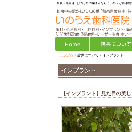
和泉市青葉台・はつが野の歯医者なら「いのうえ歯科医
トップへ
» 診療について » インプラント
Home
院長について
インプラント
【インプラント】見た目の美し