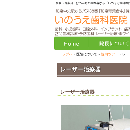
和泉市青葉台・はつが野の歯医者なら「いのうえ歯科医
トップへ
» 医院について »
院内ツアー
» レ
Home
院長について
レーザー治療器
レーザー治療器