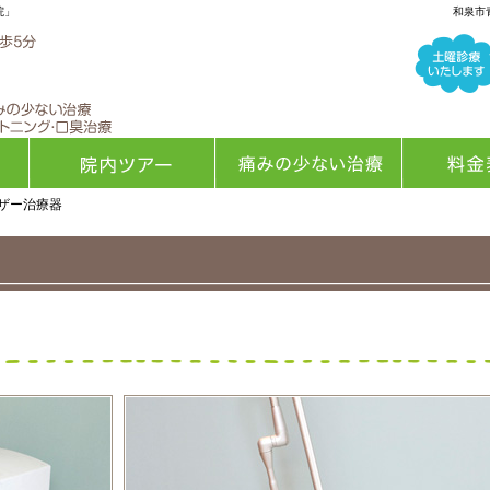
院」
和泉市
ーザー治療器
院内ツアー
痛みの少ない治療
料金表